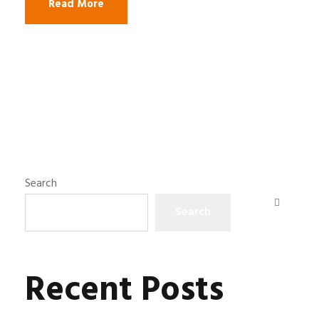
Read More
Search
Search
Recent Posts