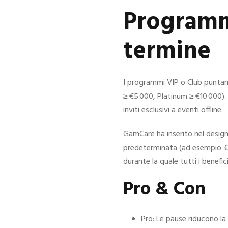
Programmi
termine
I programmi VIP o Club puntano 
≥ €5 000, Platinum ≥ €10 000). O
inviti esclusivi a eventi offline.
GamCare ha inserito nel design
predeterminata (ad esempio €3
durante la quale tutti i benefi
Pro & Con
Pro: Le pause riducono la 