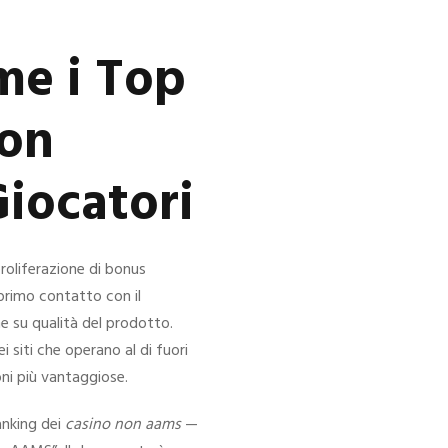
me i Top
con
iocatori
proliferazione di bonus
 primo contatto con il
e su qualità del prodotto.
 siti che operano al di fuori
ni più vantaggiose.
anking dei
casino non aams
—