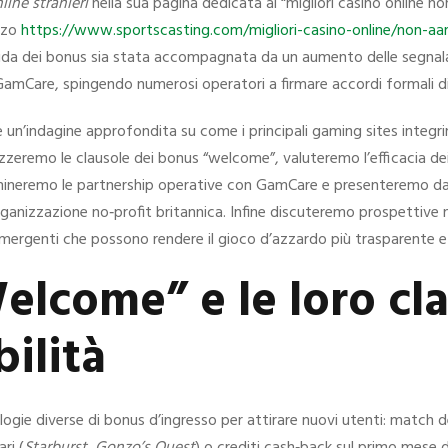
line stranieri
nella sua pagina dedicata ai “migliori casino online 
izzo
https://www.sportscasting.com/migliori-casino-online/non-a
pida dei bonus sia stata accompagnata da un aumento delle segnal
GamCare, spingendo numerosi operatori a firmare accordi formali di 
è un’indagine approfondita su come i principali gaming sites integri
zeremo le clausole dei bonus “welcome”, valuteremo l’efficacia de
neremo le partnership operative con GamCare e presenteremo dati c
rganizzazione no‑profit britannica. Infine discuteremo prospettive 
 emergenti che possono rendere il gioco d’azzardo più trasparente e 
lcome” e le loro cla
ilità
logie diverse di bonus d’ingresso per attirare nuovi utenti: match de