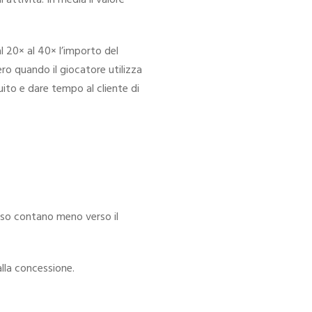
 attività. In media il valore
l 20× al 40× l’importo del
ero quando il giocatore utilizza
uito e dare tempo al cliente di
sso contano meno verso il
lla concessione.