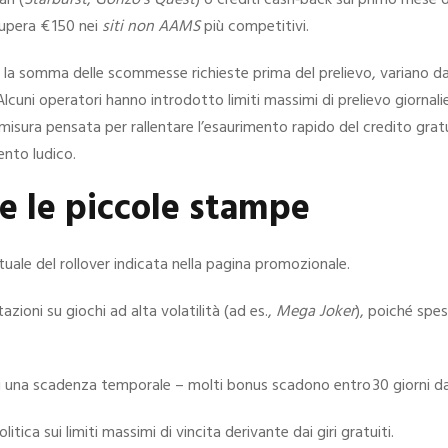
ari (
Starburst
,
Gonzo’s Quest
) o crediti cash‑back sul primo mese di
pera € 150 nei
siti non AAMS
più competitivi.
o la somma delle scommesse richieste prima del prelievo, variano da
 Alcuni operatori hanno introdotto limiti massimi di prelievo giornali
misura pensata per rallentare l’esaurimento rapido del credito grat
ento ludico.
e le piccole stampe
tuale del rollover indicata nella pagina promozionale.
tazioni su giochi ad alta volatilità (ad es.,
Mega Joker
), poiché spe
di una scadenza temporale – molti bonus scadono entro 30 giorni da
tica sui limiti massimi di vincita derivante dai giri gratuiti.