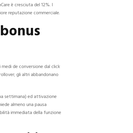
Care è cresciuta del 12%. I
gliore reputazione commerciale.
i bonus
 medi de conversione dal click
rollover; gli altri abbandonano
ima settimana) ed attivazione
chiede almeno una pausa
ilità immediata della funzione