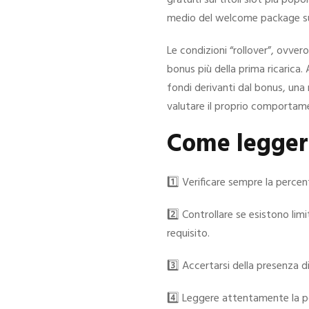
gratuiti sui titoli slot più popol
medio del welcome package su
Le condizioni “rollover”, ovver
bonus più della prima ricarica.
fondi derivanti dal bonus, una 
valutare il proprio comportam
Come legger
1️⃣ Verificare sempre la percen
2️⃣ Controllare se esistono limi
requisito.
3️⃣ Accertarsi della presenza 
4️⃣ Leggere attentamente la poli