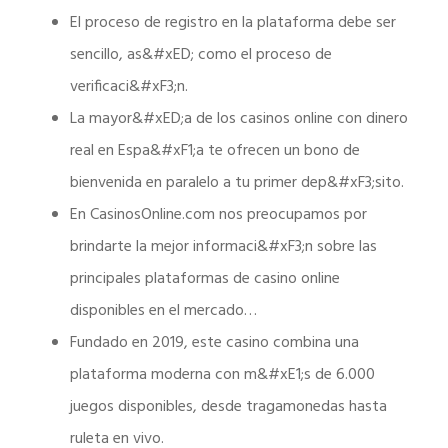
El proceso de registro en la plataforma debe ser
sencillo, as&#xED; como el proceso de
verificaci&#xF3;n.
La mayor&#xED;a de los casinos online con dinero
real en Espa&#xF1;a te ofrecen un bono de
bienvenida en paralelo a tu primer dep&#xF3;sito.
En CasinosOnline.com nos preocupamos por
brindarte la mejor informaci&#xF3;n sobre las
principales plataformas de casino online
disponibles en el mercado…
Fundado en 2019, este casino combina una
plataforma moderna con m&#xE1;s de 6.000
juegos disponibles, desde tragamonedas hasta
ruleta en vivo.