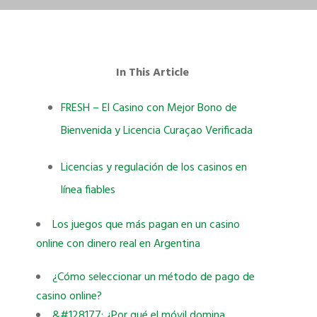
In This Article
FRESH – El Casino con Mejor Bono de
Bienvenida y Licencia Curaçao Verificada
Licencias y regulación de los casinos en
línea fiables
Los juegos que más pagan en un casino
online con dinero real en Argentina
¿Cómo seleccionar un método de pago de
casino online?
&#128177; ¿Por qué el móvil domina