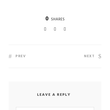
0
SHARES
PREV
NEXT
LEAVE A REPLY