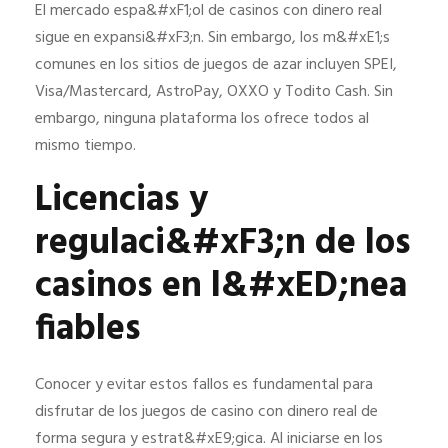
El mercado espa&#xF1;ol de casinos con dinero real
sigue en expansi&#xF3;n. Sin embargo, los m&#xE1;s
comunes en los sitios de juegos de azar incluyen SPEI,
Visa/Mastercard, AstroPay, OXXO y Todito Cash. Sin
embargo, ninguna plataforma los ofrece todos al
mismo tiempo.
Licencias y
regulaci&#xF3;n de los
casinos en l&#xED;nea
fiables
Conocer y evitar estos fallos es fundamental para
disfrutar de los juegos de casino con dinero real de
forma segura y estrat&#xE9;gica. Al iniciarse en los